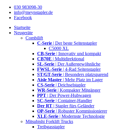
030 983098-30
info@meynstapler.de
Facebook
Startseite
Neugeräte
Combilift
C-Serie
| Der beste Seitenstapler
C5000 XL
CB-Serie
| Innovativ und kompakt
CB70E
| Multidirektional
SL-Serie
| Der Außergewöhnliche
FWSL-Serie
| 4-Rad Seitenstapler
ST/GT-Serie
| Besonders platzsparend
Aisle Master
| Mehr Platz im Lager
CS-Serie
| Deichselstapler
WR-Serie
| Kompakter Mitgänger
PPT
| Der Power-Hubwagen
SC-Serie
| Container-Handler
Der RT
| Stapler fürs Geländer
OP-Serie
| Robuster Kommissionierer
XLE-Serie
| Modernste Technologie
Mitsubishi Forklift Trucks
Treibgasstapler