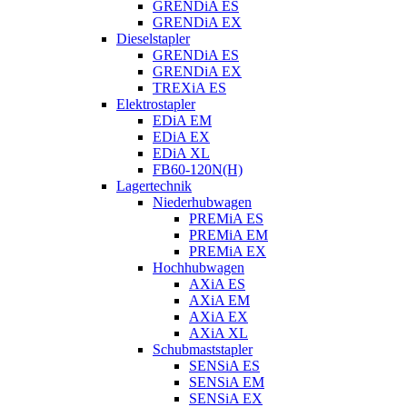
GRENDiA ES
GRENDiA EX
Dieselstapler
GRENDiA ES
GRENDiA EX
TREXiA ES
Elektrostapler
EDiA EM
EDiA EX
EDiA XL
FB60-120N(H)
Lagertechnik
Niederhubwagen
PREMiA ES
PREMiA EM
PREMiA EX
Hochhubwagen
AXiA ES
AXiA EM
AXiA EX
AXiA XL
Schubmaststapler
SENSiA ES
SENSiA EM
SENSiA EX