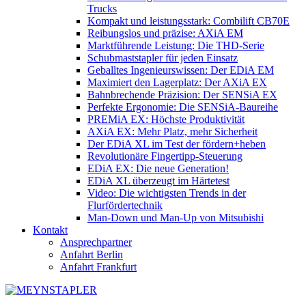
Trucks
Kompakt und leistungsstark: Combilift CB70E
Reibungslos und präzise: AXiA EM
Marktführende Leistung: Die THD-Serie
Schubmaststapler für jeden Einsatz
Geballtes Ingenieurswissen: Der EDiA EM
Maximiert den Lagerplatz: Der AXiA EX
Bahnbrechende Präzision: Der SENSiA EX
Perfekte Ergonomie: Die SENSiA-Baureihe
PREMiA EX: Höchste Produktivität
AXiA EX: Mehr Platz, mehr Sicherheit
Der EDiA XL im Test der fördern+heben
Revolutionäre Fingertipp-Steuerung
EDiA EX: Die neue Generation!
EDiA XL überzeugt im Härtetest
Video: Die wichtigsten Trends in der
Flurfördertechnik
Man-Down und Man-Up von Mitsubishi
Kontakt
Ansprechpartner
Anfahrt Berlin
Anfahrt Frankfurt