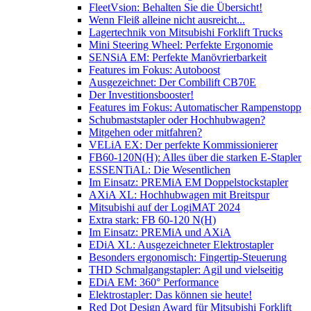
FleetVsion: Behalten Sie die Übersicht!
Wenn Fleiß alleine nicht ausreicht...
Lagertechnik von Mitsubishi Forklift Trucks
Mini Steering Wheel: Perfekte Ergonomie
SENSiA EM: Perfekte Manövrierbarkeit
Features im Fokus: Autoboost
Ausgezeichnet: Der Combilift CB70E
Der Investitionsbooster!
Features im Fokus: Automatischer Rampenstopp
Schubmaststapler oder Hochhubwagen?
Mitgehen oder mitfahren?
VELiA EX: Der perfekte Kommissionierer
FB60-120N(H): Alles über die starken E-Stapler
ESSENTiAL: Die Wesentlichen
Im Einsatz: PREMiA EM Doppelstockstapler
AXiA XL: Hochhubwagen mit Breitspur
Mitsubishi auf der LogiMAT 2024
Extra stark: FB 60-120 N(H)
Im Einsatz: PREMiA und AXiA
EDiA XL: Ausgezeichneter Elektrostapler
Besonders ergonomisch: Fingertip-Steuerung
THD Schmalgangstapler: Agil und vielseitig
EDiA EM: 360° Performance
Elektrostapler: Das können sie heute!
Red Dot Design Award für Mitsubishi Forklift