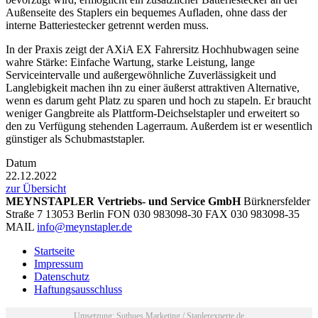
Außenseite des Staplers ein bequemes Aufladen, ohne dass der
interne Batteriestecker getrennt werden muss.
In der Praxis zeigt der AXiA EX Fahrersitz Hochhubwagen seine
wahre Stärke: Einfache Wartung, starke Leistung, lange
Serviceintervalle und außergewöhnliche Zuverlässigkeit und
Langlebigkeit machen ihn zu einer äußerst attraktiven Alternative,
wenn es darum geht Platz zu sparen und hoch zu stapeln. Er braucht
weniger Gangbreite als Plattform-Deichselstapler und erweitert so
den zu Verfügung stehenden Lagerraum. Außerdem ist er wesentlich
günstiger als Schubmaststapler.
Datum
22.12.2022
zur Übersicht
MEYNSTAPLER Vertriebs- und Service GmbH
Bürknersfelder
Straße 7
13053
Berlin
FON
030 983098-30
FAX
030 983098-35
MAIL
info@meynstapler.de
Startseite
Impressum
Datenschutz
Haftungsausschluss
Umsetzung:
Suthues Marketing
/
Staplerexperte.de