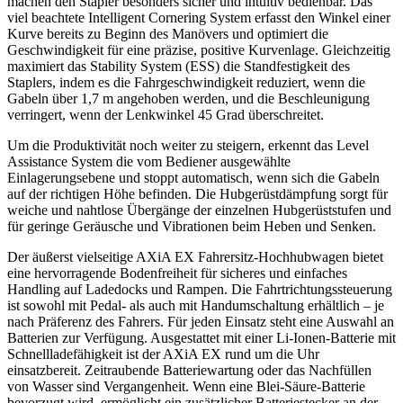
machen den Stapler besonders sicher und intuitiv bedienbar. Das
viel beachtete Intelligent Cornering System erfasst den Winkel einer
Kurve bereits zu Beginn des Manövers und optimiert die
Geschwindigkeit für eine präzise, positive Kurvenlage. Gleichzeitig
maximiert das Stability System (ESS) die Standfestigkeit des
Staplers, indem es die Fahrgeschwindigkeit reduziert, wenn die
Gabeln über 1,7 m angehoben werden, und die Beschleunigung
verringert, wenn der Lenkwinkel 45 Grad überschreitet.
Um die Produktivität noch weiter zu steigern, erkennt das Level
Assistance System die vom Bediener ausgewählte
Einlagerungsebene und stoppt automatisch, wenn sich die Gabeln
auf der richtigen Höhe befinden. Die Hubgerüstdämpfung sorgt für
weiche und nahtlose Übergänge der einzelnen Hubgerüststufen und
für geringe Geräusche und Vibrationen beim Heben und Senken.
Der äußerst vielseitige AXiA EX Fahrersitz-Hochhubwagen bietet
eine hervorragende Bodenfreiheit für sicheres und einfaches
Handling auf Ladedocks und Rampen. Die Fahrtrichtungssteuerung
ist sowohl mit Pedal- als auch mit Handumschaltung erhältlich – je
nach Präferenz des Fahrers. Für jeden Einsatz steht eine Auswahl an
Batterien zur Verfügung. Ausgestattet mit einer Li-Ionen-Batterie mit
Schnellladefähigkeit ist der AXiA EX rund um die Uhr
einsatzbereit. Zeitraubende Batteriewartung oder das Nachfüllen
von Wasser sind Vergangenheit. Wenn eine Blei-Säure-Batterie
bevorzugt wird, ermöglicht ein zusätzlicher Batteriestecker an der