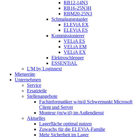
RB12-14N3
RB16-25N3H
RBM20-25N3
Schmalgangstapler
ELEViA EX
ELEViA ES
Kommissionierer
VELiA ES
VELiA EM
VELiA EX
Elektroschlepper
ESSENTiAL
L'M by Logisnext
Mietgeräte
Unternehmen
Service
Ersatzteile
Stellenangebote
Fachinformatiker w/m/d Schwerpunkt Microsoft
Client und Server
Monteur (m/w/d) im Außendienst
Aktuelles
Lagerfläche optimal nutzen
Zuwachs für die ELEViA-Familie
Mehr Sicherheit im Lager