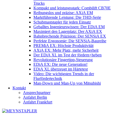
Trucks
Kompakt und leistungsstark: Combilift CB70E
Reibungslos und präzise: AXiA EM
Marktführende Leistung: Die THD-Serie
Schubmaststapler für jeden Einsatz
Geballtes Ingenieurswissen: Der EDiA EM
Maximiert den Lagerplatz: Der AXiA EX
Bahnbrechende Präzision: Der SENSiA EX
Perfekte Ergonomie: Die SENSiA-Baureihe
PREMiA EX: Höchste Produktivität
AXiA EX: Mehr Platz, mehr Sicherheit
Der EDiA XL im Test der fördern+heben
Revolutionäre Fingertipp-Steuerung
EDiA EX: Die neue Generation!
EDiA XL überzeugt im Härtetest
Video: Die wichtigsten Trends in der
Flurfördertechnik
Man-Down und Man-Up von Mitsubishi
Kontakt
Ansprechpartner
Anfahrt Berlin
Anfahrt Frankfurt