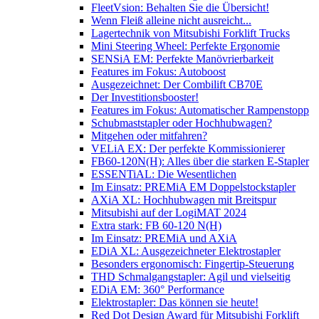
FleetVsion: Behalten Sie die Übersicht!
Wenn Fleiß alleine nicht ausreicht...
Lagertechnik von Mitsubishi Forklift Trucks
Mini Steering Wheel: Perfekte Ergonomie
SENSiA EM: Perfekte Manövrierbarkeit
Features im Fokus: Autoboost
Ausgezeichnet: Der Combilift CB70E
Der Investitionsbooster!
Features im Fokus: Automatischer Rampenstopp
Schubmaststapler oder Hochhubwagen?
Mitgehen oder mitfahren?
VELiA EX: Der perfekte Kommissionierer
FB60-120N(H): Alles über die starken E-Stapler
ESSENTiAL: Die Wesentlichen
Im Einsatz: PREMiA EM Doppelstockstapler
AXiA XL: Hochhubwagen mit Breitspur
Mitsubishi auf der LogiMAT 2024
Extra stark: FB 60-120 N(H)
Im Einsatz: PREMiA und AXiA
EDiA XL: Ausgezeichneter Elektrostapler
Besonders ergonomisch: Fingertip-Steuerung
THD Schmalgangstapler: Agil und vielseitig
EDiA EM: 360° Performance
Elektrostapler: Das können sie heute!
Red Dot Design Award für Mitsubishi Forklift