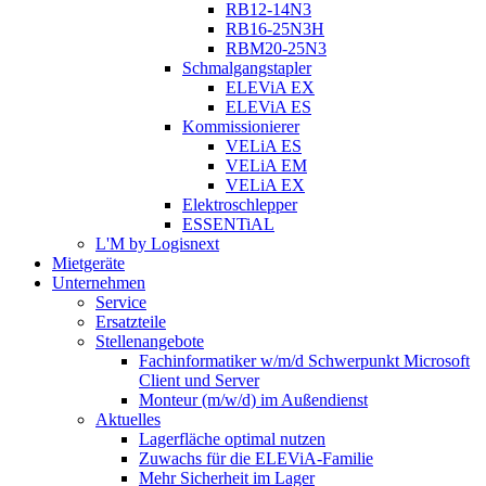
RB12-14N3
RB16-25N3H
RBM20-25N3
Schmalgangstapler
ELEViA EX
ELEViA ES
Kommissionierer
VELiA ES
VELiA EM
VELiA EX
Elektroschlepper
ESSENTiAL
L'M by Logisnext
Mietgeräte
Unternehmen
Service
Ersatzteile
Stellenangebote
Fachinformatiker w/m/d Schwerpunkt Microsoft
Client und Server
Monteur (m/w/d) im Außendienst
Aktuelles
Lagerfläche optimal nutzen
Zuwachs für die ELEViA-Familie
Mehr Sicherheit im Lager