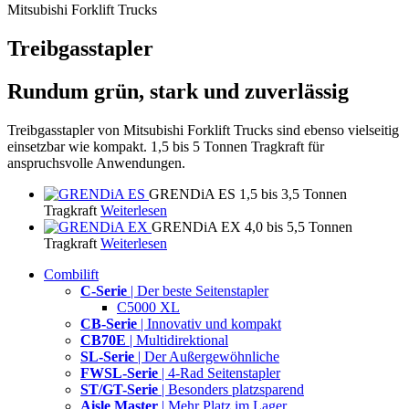
Mitsubishi Forklift Trucks
Treibgasstapler
Rundum grün, stark und zuverlässig
Treibgasstapler von Mitsubishi Forklift Trucks sind ebenso vielseitig
einsetzbar wie kompakt. 1,5 bis 5 Tonnen Tragkraft für
anspruchsvolle Anwendungen.
GRENDiA ES
1,5 bis 3,5 Tonnen
Tragkraft
Weiterlesen
GRENDiA EX
4,0 bis 5,5 Tonnen
Tragkraft
Weiterlesen
Combilift
C-Serie
| Der beste Seitenstapler
C5000 XL
CB-Serie
| Innovativ und kompakt
CB70E
| Multidirektional
SL-Serie
| Der Außergewöhnliche
FWSL-Serie
| 4-Rad Seitenstapler
ST/GT-Serie
| Besonders platzsparend
Aisle Master
| Mehr Platz im Lager