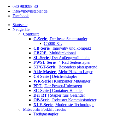
030 983098-30
info@meynstapler.de
Facebook
Startseite
Neugeräte
Combilift
C-Serie
| Der beste Seitenstapler
C5000 XL
CB-Serie
| Innovativ und kompakt
CB70E
| Multidirektional
SL-Serie
| Der Außergewöhnliche
FWSL-Serie
| 4-Rad Seitenstapler
ST/GT-Serie
| Besonders platzsparend
Aisle Master
| Mehr Platz im Lager
CS-Serie
| Deichselstapler
WR-Serie
| Kompakter Mitgänger
PPT
| Der Power-Hubwagen
SC-Serie
| Container-Handler
Der RT
| Stapler fürs Geländer
OP-Serie
| Robuster Kommissionierer
XLE-Serie
| Modernste Technologie
Mitsubishi Forklift Trucks
Treibgasstapler