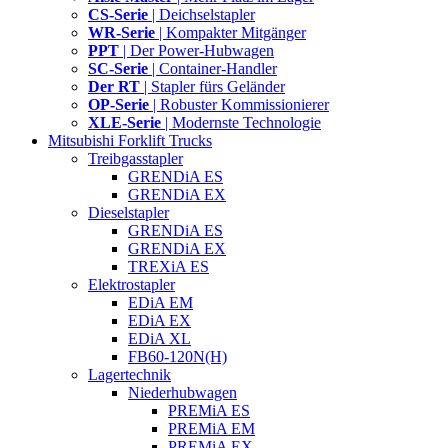
CS-Serie
| Deichselstapler
WR-Serie
| Kompakter Mitgänger
PPT
| Der Power-Hubwagen
SC-Serie
| Container-Handler
Der RT
| Stapler fürs Geländer
OP-Serie
| Robuster Kommissionierer
XLE-Serie
| Modernste Technologie
Mitsubishi Forklift Trucks
Treibgasstapler
GRENDiA ES
GRENDiA EX
Dieselstapler
GRENDiA ES
GRENDiA EX
TREXiA ES
Elektrostapler
EDiA EM
EDiA EX
EDiA XL
FB60-120N(H)
Lagertechnik
Niederhubwagen
PREMiA ES
PREMiA EM
PREMiA EX