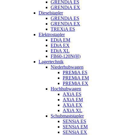
GRENDiA ES
GRENDiA EX
Dieselstapler
GRENDiA ES
GRENDiA EX
TREXiA ES
Elektrostapler
EDiA EM
EDiA EX
EDiA XL
FB60-120N(H)
Lagertechnik
Niederhubwagen
PREMiA ES
PREMiA EM
PREMiA EX
Hochhubwagen
AXiA ES
AXiA EM
AXiA EX
AXiA XL
Schubmaststapler
SENSiA ES
SENSiA EM
SENSiA EX