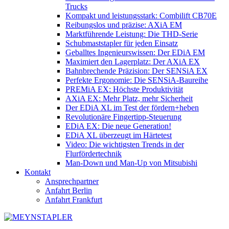
Trucks
Kompakt und leistungsstark: Combilift CB70E
Reibungslos und präzise: AXiA EM
Marktführende Leistung: Die THD-Serie
Schubmaststapler für jeden Einsatz
Geballtes Ingenieurswissen: Der EDiA EM
Maximiert den Lagerplatz: Der AXiA EX
Bahnbrechende Präzision: Der SENSiA EX
Perfekte Ergonomie: Die SENSiA-Baureihe
PREMiA EX: Höchste Produktivität
AXiA EX: Mehr Platz, mehr Sicherheit
Der EDiA XL im Test der fördern+heben
Revolutionäre Fingertipp-Steuerung
EDiA EX: Die neue Generation!
EDiA XL überzeugt im Härtetest
Video: Die wichtigsten Trends in der
Flurfördertechnik
Man-Down und Man-Up von Mitsubishi
Kontakt
Ansprechpartner
Anfahrt Berlin
Anfahrt Frankfurt