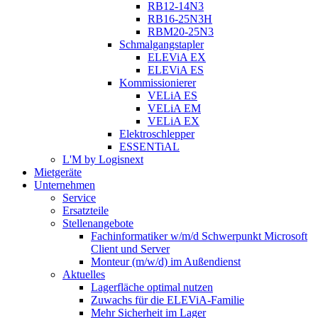
RB12-14N3
RB16-25N3H
RBM20-25N3
Schmalgangstapler
ELEViA EX
ELEViA ES
Kommissionierer
VELiA ES
VELiA EM
VELiA EX
Elektroschlepper
ESSENTiAL
L'M by Logisnext
Mietgeräte
Unternehmen
Service
Ersatzteile
Stellenangebote
Fachinformatiker w/m/d Schwerpunkt Microsoft
Client und Server
Monteur (m/w/d) im Außendienst
Aktuelles
Lagerfläche optimal nutzen
Zuwachs für die ELEViA-Familie
Mehr Sicherheit im Lager