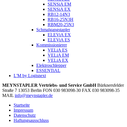
SENSiA EM
SENSiA EX
RB12-14N3
RB16-25N3H
RBM20-25N3
Schmalgangstapler
ELEViA EX
ELEViA ES
Kommissionierer
VELiA ES
VELiA EM
VELiA EX
Elektroschlepper
ESSENTiAL
L'M by Logisnext
MEYNSTAPLER Vertriebs- und Service GmbH
Bürknersfelder
Straße 7
13053
Berlin
FON
030 983098-30
FAX
030 983098-35
MAIL
info@meynstapler.de
Startseite
Impressum
Datenschutz
Haftungsausschluss