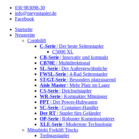
030 983098-30
info@meynstapler.de
Facebook
Startseite
Neugeräte
Combilift
C-Serie
| Der beste Seitenstapler
C5000 XL
CB-Serie
| Innovativ und kompakt
CB70E
| Multidirektional
SL-Serie
| Der Außergewöhnliche
FWSL-Serie
| 4-Rad Seitenstapler
ST/GT-Serie
| Besonders platzsparend
Aisle Master
| Mehr Platz im Lager
CS-Serie
| Deichselstapler
WR-Serie
| Kompakter Mitgänger
PPT
| Der Power-Hubwagen
SC-Serie
| Container-Handler
Der RT
| Stapler fürs Geländer
OP-Serie
| Robuster Kommissionierer
XLE-Serie
| Modernste Technologie
Mitsubishi Forklift Trucks
Treibgasstapler