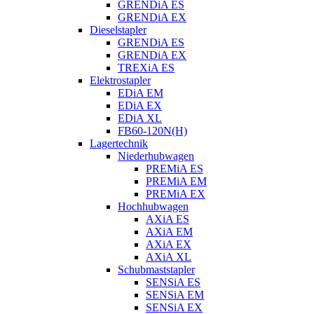
GRENDiA ES
GRENDiA EX
Dieselstapler
GRENDiA ES
GRENDiA EX
TREXiA ES
Elektrostapler
EDiA EM
EDiA EX
EDiA XL
FB60-120N(H)
Lagertechnik
Niederhubwagen
PREMiA ES
PREMiA EM
PREMiA EX
Hochhubwagen
AXiA ES
AXiA EM
AXiA EX
AXiA XL
Schubmaststapler
SENSiA ES
SENSiA EM
SENSiA EX