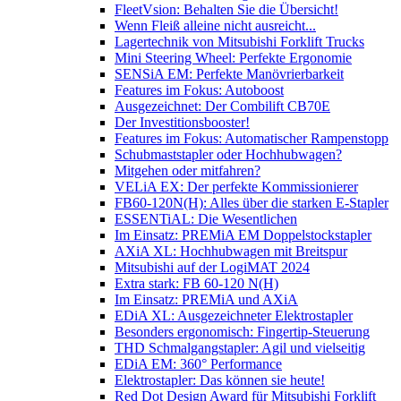
FleetVsion: Behalten Sie die Übersicht!
Wenn Fleiß alleine nicht ausreicht...
Lagertechnik von Mitsubishi Forklift Trucks
Mini Steering Wheel: Perfekte Ergonomie
SENSiA EM: Perfekte Manövrierbarkeit
Features im Fokus: Autoboost
Ausgezeichnet: Der Combilift CB70E
Der Investitionsbooster!
Features im Fokus: Automatischer Rampenstopp
Schubmaststapler oder Hochhubwagen?
Mitgehen oder mitfahren?
VELiA EX: Der perfekte Kommissionierer
FB60-120N(H): Alles über die starken E-Stapler
ESSENTiAL: Die Wesentlichen
Im Einsatz: PREMiA EM Doppelstockstapler
AXiA XL: Hochhubwagen mit Breitspur
Mitsubishi auf der LogiMAT 2024
Extra stark: FB 60-120 N(H)
Im Einsatz: PREMiA und AXiA
EDiA XL: Ausgezeichneter Elektrostapler
Besonders ergonomisch: Fingertip-Steuerung
THD Schmalgangstapler: Agil und vielseitig
EDiA EM: 360° Performance
Elektrostapler: Das können sie heute!
Red Dot Design Award für Mitsubishi Forklift