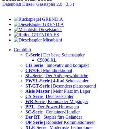
Datenblatt Diesel- Gasstapler 2,0 - 3,5 t
Combilift
C-Serie
| Der beste Seitenstapler
C5000 XL
CB-Serie
| Innovativ und kompakt
CB70E
| Multidirektional
SL-Serie
| Der Außergewöhnliche
FWSL-Serie
| 4-Rad Seitenstapler
ST/GT-Serie
| Besonders platzsparend
Aisle Master
| Mehr Platz im Lager
CS-Serie
| Deichselstapler
WR-Serie
| Kompakter Mitgänger
PPT
| Der Power-Hubwagen
SC-Serie
| Container-Handler
Der RT
| Stapler fürs Geländer
OP-Serie
| Robuster Kommissionierer
XLE-Serie
| Modernste Technologie