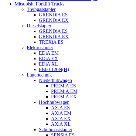
Mitsubishi Forklift Trucks
Treibgasstapler
GRENDiA ES
GRENDiA EX
Dieselstapler
GRENDiA ES
GRENDiA EX
TREXiA ES
Elektrostapler
EDiA EM
EDiA EX
EDiA XL
FB60-120N(H)
Lagertechnik
Niederhubwagen
PREMiA ES
PREMiA EM
PREMiA EX
Hochhubwagen
AXiA ES
AXiA EM
AXiA EX
AXiA XL
Schubmaststapler
SENSiA ES